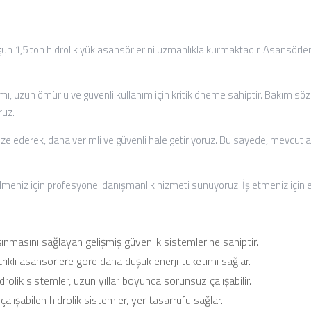
un 1,5 ton hidrolik yük asansörlerini uzmanlıkla kurmaktadır. Asansörleri
ı, uzun ömürlü ve güvenli kullanım için kritik öneme sahiptir. Bakım sözle
ruz.
e ederek, daha verimli ve güvenli hale getiriyoruz. Bu sayede, mevcut asa
meniz için profesyonel danışmanlık hizmeti sunuyoruz. İşletmeniz için e
aşınmasını sağlayan gelişmiş güvenlik sistemlerine sahiptir.
trikli asansörlere göre daha düşük enerji tüketimi sağlar.
rolik sistemler, uzun yıllar boyunca sorunsuz çalışabilir.
çalışabilen hidrolik sistemler, yer tasarrufu sağlar.