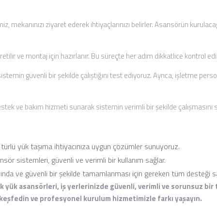
, mekanınızı ziyaret ederek ihtiyaçlarınızı belirler. Asansörün kurulacağı
ilir ve montaj için hazırlanır. Bu süreçte her adım dikkatlice kontrol edil
emin güvenli bir şekilde çalıştığını test ediyoruz. Ayrıca, işletme per
tek ve bakım hizmeti sunarak sistemin verimli bir şekilde çalışmasını s
r türlü yük taşıma ihtiyacınıza uygun çözümler sunuyoruz.
sör sistemleri, güvenli ve verimli bir kullanım sağlar.
ında ve güvenli bir şekilde tamamlanması için gereken tüm desteği s
k yük asansörleri, iş yerlerinizde güvenli, verimli ve sorunsuz bir
a keşfedin ve profesyonel kurulum hizmetimizle farkı yaşayın.