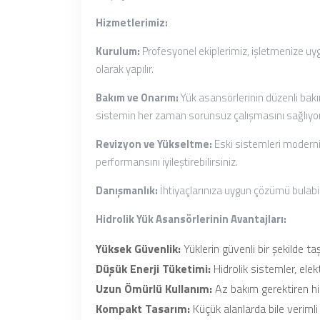
Hizmetlerimiz:
Kurulum:
Profesyonel ekiplerimiz, işletmenize uyg
olarak yapılır.
Bakım ve Onarım:
Yük asansörlerinin düzenli bakım
sistemin her zaman sorunsuz çalışmasını sağlıyo
Revizyon ve Yükseltme:
Eski sistemleri moderniz
performansını iyileştirebilirsiniz.
Danışmanlık:
İhtiyaçlarınıza uygun çözümü bulabil
Hidrolik Yük Asansörlerinin Avantajları:
Yüksek Güvenlik:
Yüklerin güvenli bir şekilde t
Düşük Enerji Tüketimi:
Hidrolik sistemler, elek
Uzun Ömürlü Kullanım:
Az bakım gerektiren hid
Kompakt Tasarım:
Küçük alanlarda bile verimli 