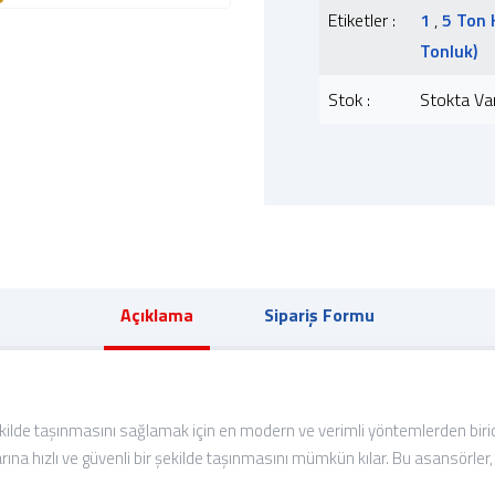
Etiketler :
1
,
5 Ton 
Tonluk)
Stok :
Stokta Va
Açıklama
Sipariş Formu
 şekilde taşınmasını sağlamak için en modern ve verimli yöntemlerden birid
larına hızlı ve güvenli bir şekilde taşınmasını mümkün kılar. Bu asansö