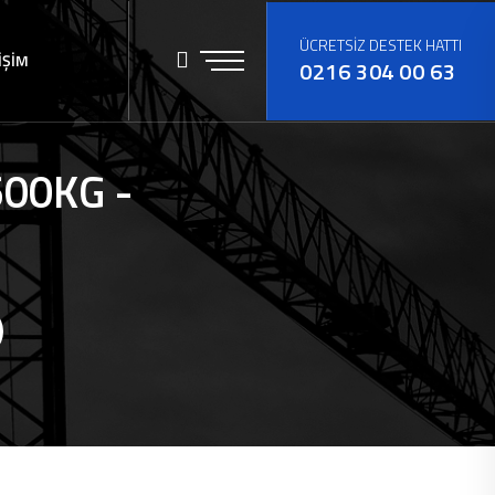
ÜCRETSİZ DESTEK HATTI
İŞİM
0216 304 00 63
500KG -