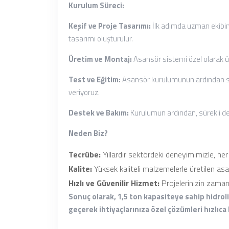
Kurulum Süreci:
Keşif ve Proje Tasarımı:
İlk adımda uzman ekibimiz
tasarımı oluşturulur.
Üretim ve Montaj:
Asansör sistemi özel olarak üret
Test ve Eğitim:
Asansör kurulumunun ardından sist
veriyoruz.
Destek ve Bakım:
Kurulumun ardından, sürekli des
Neden Biz?
Tecrübe:
Yıllardır sektördeki deneyimimizle, he
Kalite:
Yüksek kaliteli malzemelerle üretilen asan
Hızlı ve Güvenilir Hizmet:
Projelerinizin zaman
Sonuç olarak, 1,5 ton kapasiteye sahip hidroli
geçerek ihtiyaçlarınıza özel çözümleri hızlıc