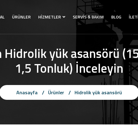
AL
ÜRÜNLER
HİZMETLER
SERVİS & BAKIM
BLOG
İLET
n Hidrolik yük asansörü (1
1,5 Tonluk) İnceleyin
Anasayfa
Ürünler
Hidrolik yük asansörü